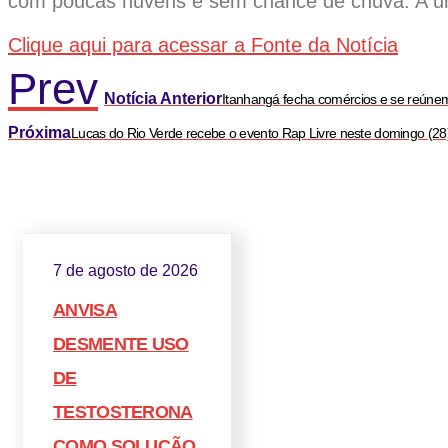
com poucas nuvens e sem chance de chuva. A u
Clique aqui para acessar a Fonte da Notícia
Prev
Notícia Anterior
Itanhangá fecha comércios e se reúnem
Próxima
Lucas do Rio Verde recebe o evento Rap Livre neste domingo (28
7 de agosto de 2026
ANVISA
DESMENTE USO
DE
TESTOSTERONA
COMO SOLUÇÃO