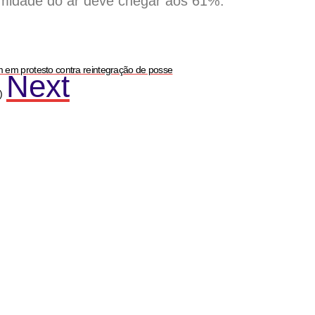
midade do ar deve chegar aos 61%.
 em protesto contra reintegração de posse
Next
)