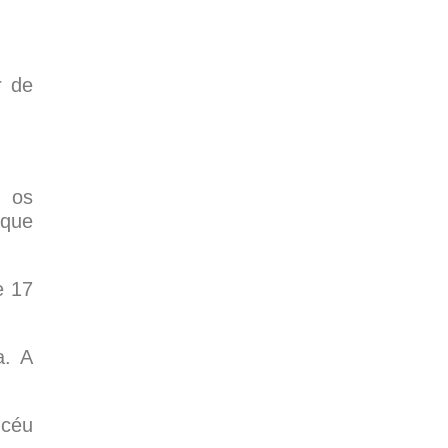
r de
, os
 que
e 17
a. A
 céu