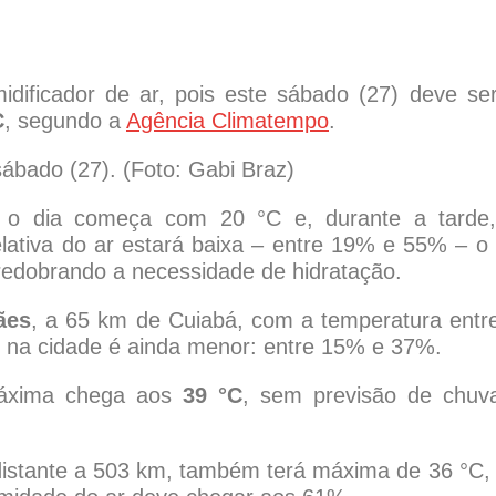
idificador de ar, pois este sábado (27) deve se
C
, segundo a
Agência Climatempo
.
ábado (27). (Foto: Gabi Braz)
 o dia começa com 20 °C e, durante a tarde
ativa do ar estará baixa – entre 19% e 55% – o
redobrando a necessidade de hidratação.
ães
, a 65 km de Cuiabá, com a temperatura entr
 na cidade é ainda menor: entre 15% e 37%.
máxima chega aos
39 °C
, sem previsão de chuv
.
distante a 503 km, também terá máxima de 36 °C,