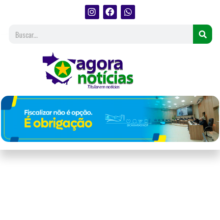
Cuiabana Raika Coutinho
brilha no Miss Canadá 2024 e
conquista título de Miss