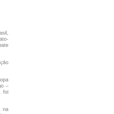
sil,
ato-
pate
ação
Copa
go –
 foi
L na