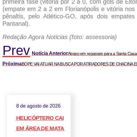
primeira fase (vitória por 2 a 0, com gols de Elt
(empate em 2 a 2 em Florianópolis e vitória nos 
pênaltis, pelo Atlético-GO, após dois empat
Pantanal).
Redação Agora Noticias (foto: assessoria)
Prev
Notícia Anterior
Atraso em repasses para a Santa Casa 
Próxima
BOPE VAI ATUAR NA BUSCA POR ATIRADORES DE CHACINA 
8 de agosto de 2026
HELICÓPTERO CAI
EM ÁREA DE MATA