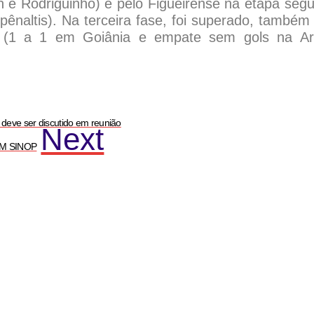
on e Rodriguinho) e pelo Figueirense na etapa segu
pênaltis). Na terceira fase, foi superado, também
es (1 a 1 em Goiânia e empate sem gols na A
deve ser discutido em reunião
Next
EM SINOP