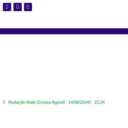
CTG Sentinela da Tradi
Redação Mato Grosso Agora
14/08/2024
15:24