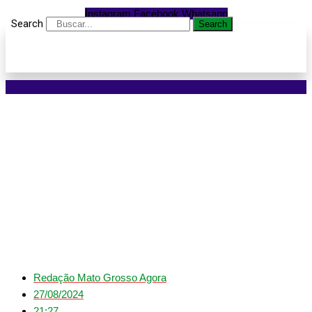
Instagram
Facebook
Whatsapp
Search
Search
Corpo de Bombeiros
resgata bebê preso
dentro de carro em Nova
Mutum
Redação Mato Grosso Agora
27/08/2024
21:27