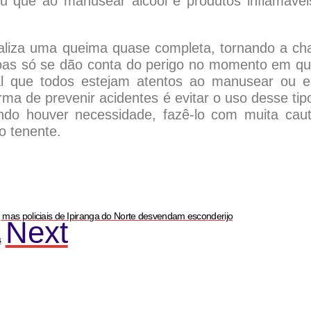
ou que ao manusear álcool e produtos inflamávei
ealiza uma queima quase completa, tornando a c
soas só se dão conta do perigo no momento em qu
l que todos estejam atentos ao manusear ou e
rma de prevenir acidentes é evitar o uso desse tip
ndo houver necessidade, fazê-lo com muita caut
o tenente.
 mas policiais de Ipiranga do Norte desvendam esconderijo
Next
s