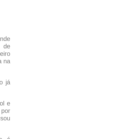
onde
s de
eiro
a na
o já
ol e
 por
isou