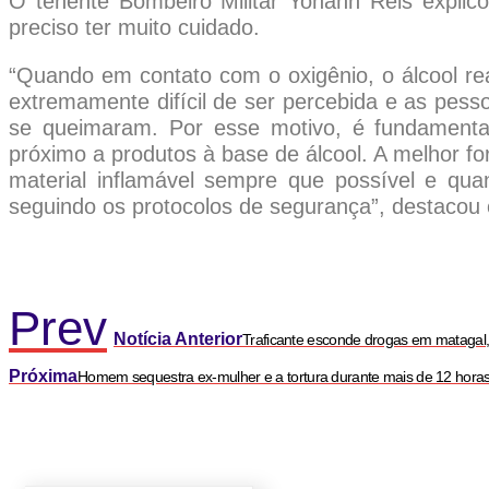
O tenente Bombeiro Militar Yohann Reis explic
preciso ter muito cuidado.
“Quando em contato com o oxigênio, o álcool r
extremamente difícil de ser percebida e as pes
se queimaram. Por esse motivo, é fundamenta
próximo a produtos à base de álcool. A melhor fo
material inflamável sempre que possível e qua
seguindo os protocolos de segurança”, destacou 
Prev
Notícia Anterior
Traficante esconde drogas em matagal,
Próxima
Homem sequestra ex-mulher e a tortura durante mais de 12 hora