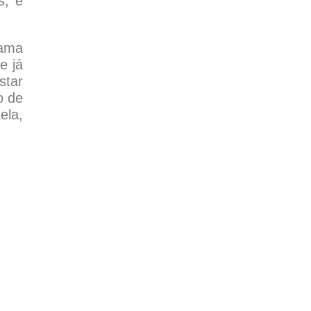
s, é
hama
e já
star
o de
ela,