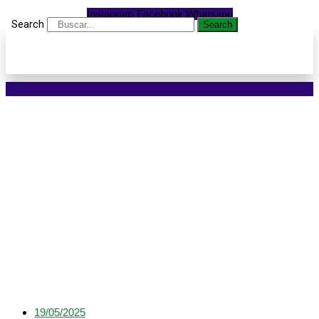
Instagram
Facebook
Whatsapp
Search
Search
Contribuição social:
Secretaria arrecada 20
toneladas de alimentos
com entrada solidária na
ExpoNorte
19/05/2025