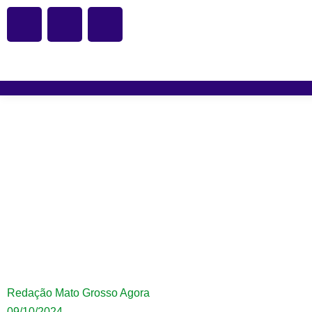
Confronto com a políc
termi
Redação Mato Grosso Agora
09/10/2024