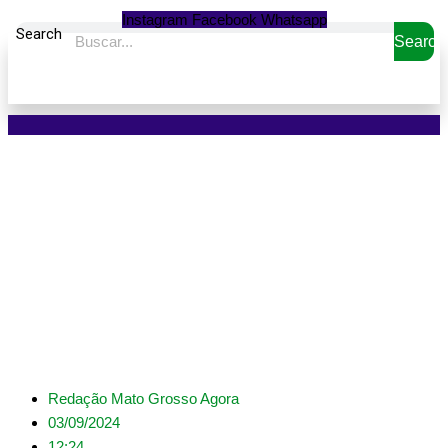
Instagram
Facebook
Whatsapp
Search
Search
Com mais de 2,8 mil
vagas, Sine-MT tem
oportunidades em 32
municípios
Redação Mato Grosso Agora
03/09/2024
12:24