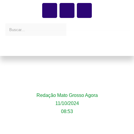
Chuvas intensas e ventos fortes podem
atingir 86 municípios de Mato Grosso;
Lucas do Rio Verde na lista
Redação Mato Grosso Agora
11/10/2024
08:53