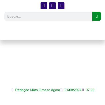
Cesta básica na capital
de Mato Grosso registra
queda e alivia o bolso
dos consumidores
Redação Mato Grosso Agora
21/08/2024
07:22