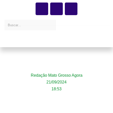
Casal é preso com grande quantidade de
drogas em Lucas do Rio Verde
Redação Mato Grosso Agora
21/09/2024
18:53