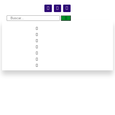
Cáritas Diocesana de
Sinop receberá terreno
e construirá centro
para pessoas carentes