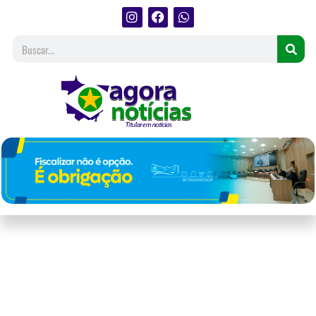
Brigadista do Ibama morre
combatendo incêndio no
Xingu e agrava crise em Mato