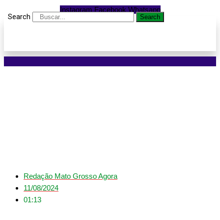
Instagram
Facebook
Whatsapp
Search
Search
Bombeiros extinguem
incêndio em veículos
abandonados em Cuiabá
Redação Mato Grosso Agora
11/08/2024
01:13