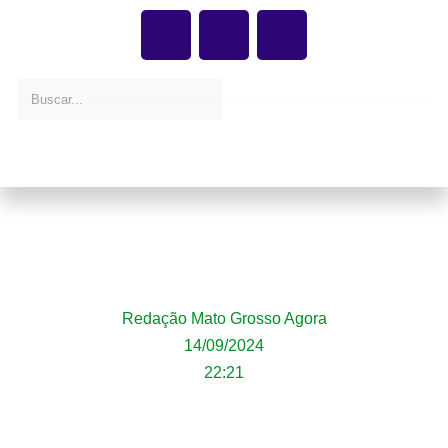
Bombeiros combatem 54 incêndios
florestais em Mato Grosso neste sábado
(14)
Redação Mato Grosso Agora
14/09/2024
22:21