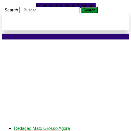
Instagram
Facebook
Whatsapp
Search
Search
Boletim Coronavírus:
Apenas um caso
confirmado na última
semana em Lucas do
Rio Verde
Redação Mato Grosso Agora