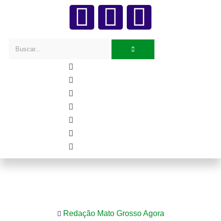
Bebê de 7 dias morre sufocado pela mãe em
Sorriso enquanto dormia
Redação Mato Grosso Agora