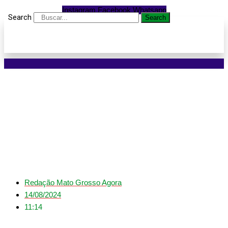
Instagram
Facebook
Whatsapp
Search
Search
Bebê de 21 dias é
encontrado sem vida em
residência em Jaciara
Redação Mato Grosso Agora
14/08/2024
11:14