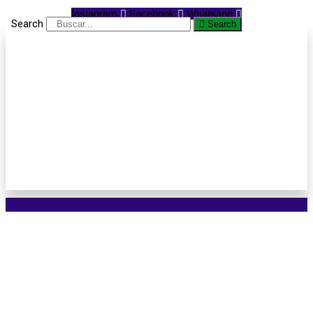
Instagram
Facebook
Whatsapp
Search
Search
Avenida dos Estudantes
será alargada, empresa
para obra já foi