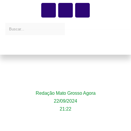
Atletas de Lucas do Rio Verde conquistam
14 pódios no Campeonato Brasileiro de
BMX Racing 2024
Redação Mato Grosso Agora
22/09/2024
21:22