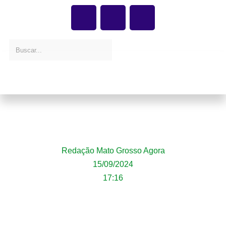
Acidente na MT-242 em Sorriso deixa
feridos após veículo colidir com guard-rail
Redação Mato Grosso Agora
15/09/2024
17:16